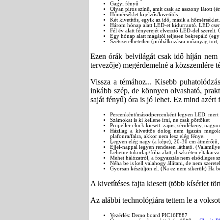
Gagyi fényű
Olyan piros színű, amit csak az asszony látott (é
Hőmérséklet kijelzős/kivetítős
Két kivetítős, egyik az idő, másik a hőmérséklet.
Három hónap alatt LED-et kidurrantó. LED csere
Fél év alatt fényerejét elvesztő LED-del szerelt.
Egy hónap alatt magától teljesen bekrepáló (egy 
Szétszerelhetetlen (próbálkozásra műanyag tört, 
Ezen órák belvilágát csak idő híján ne
tervezője) megérdemelné a közszemlére té
Vissza a témához... Kisebb puhatolódzá
inkább szép, de könnyen olvasható, prakt
saját fényű) óra is jó lehet. Ez mind azér
Percenként/másodpercenként legyen LED, mert 
Számokat is ki kellene írni, ne csak pöttöket
Propeller clock kiesett: zajos, sérülékeny, nagy
Házilag a kivetítős dolog nem igazán megold
plafonra/falra, akkor nem lesz elég fénye.
Legyen elég nagy (a képe), 20-30 cm átmérőjű, 
Éjjel-nappal legyen rendesen látható. (Valamily
Lehetne tükörlap/fólia alatt, diszkréten eltakarva
Mehet hálózatról, a fogyasztás nem elsődleges 
Néha be is kell valahogy állítani, de nem szeret
Gyorsan készüljön el. (Na ez nem sikerült) Ha b
A kivetítéses fajta kiesett (több kísérlet t
Az alábbi technológiára tettem le a voksot
Vezérlés: Demo board PIC16F887