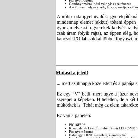
Pici nyomógomb
Gombnyomásra indul villogás és sziránázás
Akció után mélyen alszik, hogy spórolja a villan
Apróbb odafigyelnivalók: gyerekjátékná
mindennap elemet (akkut) tölteni éppen 
gyorsan elveszi a gyerekek kedvét az il
csak áram folyik rajta), az éppen elég, 
kapcsolt I/O láb sokkal többet fogyaszt, m
Mutasd a jeled!
... mert szülinapja közeledett és a papája s
Ez egy "V" betű, mert ugye a júzer neve 
szerepel a képeken. Hihetetlen, de a ké
működtek is. Tehát még az elem takarékos
Ez van a panelen:
PIC16F506
Kilenc darab kék/zöld/fehér fényű LED (SMD 1
Pici nyomógomb
Hátul egy CR2032-es elem, elemtartóban.