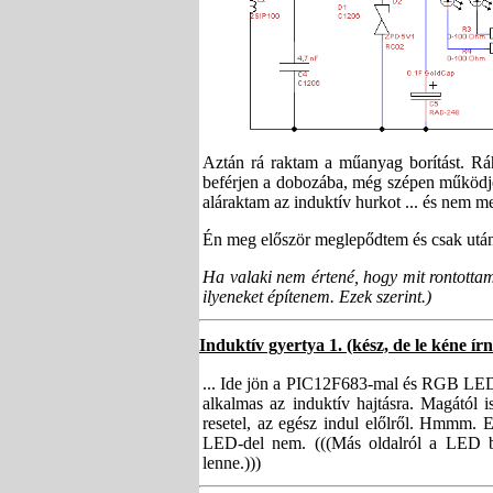
Aztán rá raktam a műanyag borítást. Ráh
beférjen a dobozába, még szépen működjék
aláraktam az induktív hurkot ... és nem m
Én meg először meglepődtem és csak utána
Ha valaki nem értené, hogy mit rontottam 
ilyeneket építenem. Ezek szerint.)
Induktív gyertya 1. (kész, de le kéne írn
... Ide jön a PIC12F683-mal és RGB LED-d
alkalmas az induktív hajtásra. Magától 
resetel, az egész indul előlről. Hmmm.
LED-del nem. (((Más oldalról a LED bev
lenne.)))