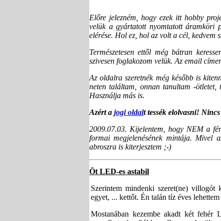
Előre jelezném, hogy ezek itt hobby pro
velük a gyártatott nyomtatott áramköri p
elérése. Hol ez, hol az volt a cél, kedvem s
Természetesen ettől még bátran keressen 
szivesen foglakozom velük. Az email címem
Az oldalra szeretnék még később is kitenn
neten találtam, onnan tanultam -ötlete
Használja más is.
Azért a
jogi oldal
t tessék elolvasni! Nin
2009.07.03. Kijelentem, hogy NEM a fény
formai megjelenésének mintája. Mivel a
abroszra is kiterjesztem ;-)
Öt LED-es astabil
Szerintem mindenki szeret(ne) villogót k
egyet, ... kettőt. Én talán tíz éves lehe
Mostanában kezembe akadt két fehér L