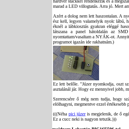
hardver stackkel rendelkezik és a megszak
marad a LED villogtatás. Arra jó. Mert a
Azért a dolog nem lett haszontalan. A n
ész kell, legyen valamelyik nyolc lábú, 
éknél a lábkiosztás gyakran eléggé ha
látszana a panel hátoldalán az SMD PI
nyomtattam/vasaltam a NYÁK-ot. Annyit m
programot igazán ide rakhatnám.)
Ez lett belőle. "Júzer nyomkodja, oszt 
asztalánál jár. Hogy ez mennyivel jobb, mi
Szerencsére ő még nem tudja, hogy szá
elölhagyni, megmentve ezzel értékesebb pr
(((Néha
pici júzer
is megjelenik, de ő eg
Ez a cucc neki is nagyon tetszik.)))