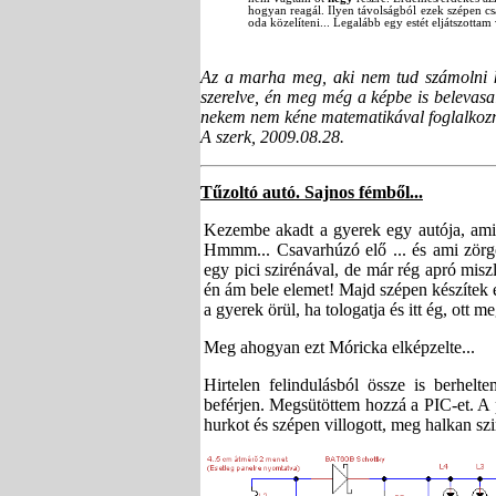
hogyan reagál. Ilyen távolságból ezek szépen cs
oda közelíteni... Legalább egy estét eljátszottam 
Az a marha meg, aki nem tud számolni 
szerelve, én meg még a képbe is belevasa
nekem nem kéne matematikával foglalkoz
A szerk, 2009.08.28.
Tűzoltó autó. Sajnos fémből...
Kezembe akadt a gyerek egy autója, amib
Hmmm... Csavarhúzó elő ... és ami zörgö
egy pici szirénával, de már rég apró misz
én ám bele elemet! Majd szépen készítek e
a gyerek örül, ha tologatja és itt ég, ott m
Meg ahogyan ezt Móricka elképzelte...
Hirtelen felindulásból össze is berhel
beférjen. Megsütöttem hozzá a PIC-et. A p
hurkot és szépen villogott, meg halkan szi