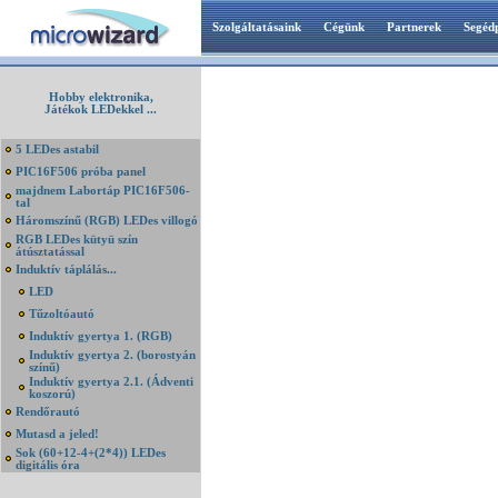
Szolgáltatásaink
Cégünk
Partnerek
Segéd
Hobby elektronika,
Játékok LEDekkel ...
5 LEDes astabil
PIC16F506 próba panel
majdnem Labortáp PIC16F506-
tal
Háromszínű (RGB) LEDes villogó
RGB LEDes kütyü szín
átúsztatással
Induktív táplálás...
LED
Tűzoltóautó
Induktív gyertya 1. (RGB)
Induktív gyertya 2. (borostyán
színű)
Induktív gyertya 2.1. (Ádventi
koszorú)
Rendőrautó
Mutasd a jeled!
Sok (60+12-4+(2*4)) LEDes
digitális óra