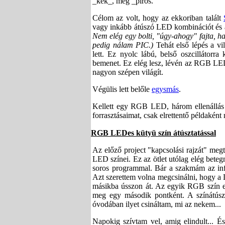
_kék_, meg _piros.
Célom az volt, hogy az ekkoriban talált
vagy inkább átúszó LED kombinációt és 
Nem elég egy bolti, "úgy-ahogy" fajta, h
pedig nálam PIC.)
Tehát első lépés a vi
lett. Ez nyolc lábú, belső oszcillátorr
bemenet. Ez elég lesz, lévén az RGB LE
nagyon szépen világít.
Végülis lett belőle
egysmás
.
Kellett egy RGB LED, három ellenállás 
forrasztásaimat, csak elrettentő példaké
RGB LEDes kütyü szín átúsztatással
Az előző project "kapcsolási rajzát" meg
LED színei. Ez az ötlet utólag elég bete
soros programmal. Bár a szakmám az info
Azt szerettem volna megcsinálni, hogy a 
másikba ússzon át. Az egyik RGB szín eg
meg egy második pontként. A színátúsz
óvodában ilyet csináltam, mi az nekem...
Napokig szívtam vel, amig elindult... É