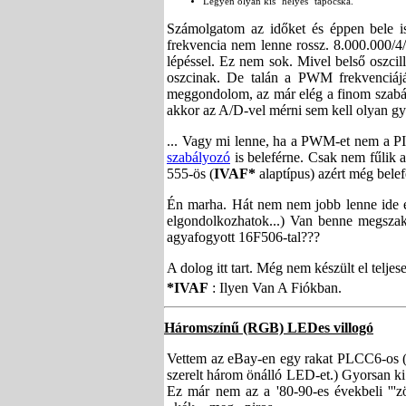
Legyen olyan kis "helyes" tápocska.
Számolgatom az időket és éppen bele is
frekvencia nem lenne rossz. 8.000.000/
lépéssel. Ez nem sok. Mivel belső oszcill
oszcinak. De talán a PWM frekvenciájá
meggondolom, az már elég a finom szabály
akkor az A/D-vel mérni sem kell olyan gy
... Vagy mi lenne, ha a PWM-et nem a PI
szabályozó
is beleférne. Csak nem fűlik 
555-ös (
IVAF*
alaptípus) azért még belef
Én marha. Hát nem nem jobb lenne ide e
elgondolkozhatok...) Van benne megsza
agyafogyott 16F506-tal???
A dolog itt tart. Még nem készült el teljes
*IVAF
: Ilyen Van A Fiókban.
Háromszínű (RGB) LEDes villogó
Vettem az eBay-en egy rakat PLCC6-os (e
szerelt három önálló LED-et.) Gyorsan ki
Ez már nem az a '80-90-es évekbeli '''zö