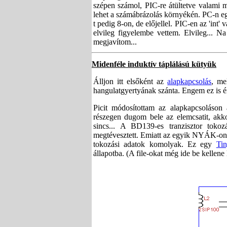
szépen számol, PIC-re átültetve valami 
lehet a számábrázolás környékén. PC-n egy á
t pedig 8-on, de előjellel. PIC-en az 'int' v
elvileg figyelembe vettem. Elvileg... N
megjavítom...
Midenféle induktív táplálású kütyük
Álljon itt elsőként az
alapkapcsolás
, m
hangulatgyertyának szánta. Engem ez is é
Picit módosítottam az alapkapcsoláso
részegen dugom bele az elemcsatit, akko
sincs... A BD139-es tranzisztor tok
megtévesztett. Emiatt az egyik NYÁK-on cs
tokozási adatok komolyak. Ez egy
Ti
állapotba. (A file-okat még ide be kellene