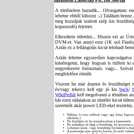
majdnem Labortáp PIC16F506-tal
A történelem hazudik... Olvasgattam en
lehetne ebből kihozni :-) Találtam benn
meg hozzájuk szabott szép kis feszültsé
kopaszodó) fejemet.
Elkezdtem ötletelni... Hiszen ezt az Úris
DVM-et. Van annyi esze (1K szó Flash), h
Aztán ez a fellángolás kicsit lelohadt be
Aztán lehetne egyszerűen kapcsolgatva s
kiméregetni, hogy hogyan is rüffent ki
negyedszerre forrasztani, vagy... Szóva
megfelelően elmúlt.
Viszont ha már áramot és feszültsége
és/vagy tekercs kell egy jó kis
buck
/
WikiPediát
kell megolvasni a témában ang
bár ezen oldalakon az elmélet kicsit túlt
szeretnék akár power LED-eket tesztelni, 
Néhány Li-ion cellával vagy egy kínai kapcsol
rákötöm.)
Ne füstöljön el, ha összekócolom a kimeneteit.
Ne szaladjon az égig a feszültség, ha leveszem a 
Lehessen áram- vagy feszültség forrásként is hajt
A pontosság nem annyira fontos, ha azért valam