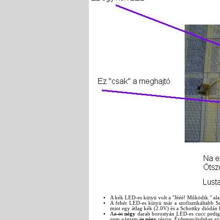
A kék LED-es kütyü volt a "Jééé! Működik." ala
A fehér LED-es kütyü már a szofisztikáltabb Sc
mint egy átlag kék (2.0V) és a Schottky diódán k
A
z öt
négy
darab borostyán LED-es cucc ped
nem vágtam
öt
négy
részre. Érdemes/érdekes azz