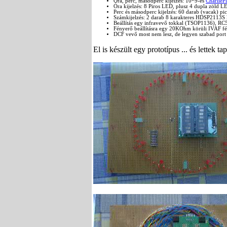
Óra, perc, másodperc kijelzés: 10*9-es
CharlieP
Óra kijelzés: 8 Piros LED, plusz 4 dupla zöld L
Perc és másodperc kijelzés: 60 darab (vacak) pi
Számkijelzés: 2 darab 8 karakteres HDSP2113S 
Beállítás egy infravevő tokkal (TSOP1136), RC5
Fényerő beállításra egy 20KOhm körüli IVAF fé
DCF vevő most nem lesz, de legyen szabad port 
El is készült egy prototípus ... és lettek tap