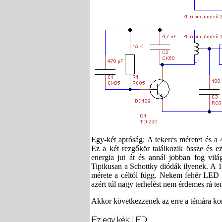
Egy-két apróság: A tekercs méretet és a
Ez a két rezgőkör találkozik össze és e
energia jut át és annál jobban fog vil
Tipikusan a Schottky diódák ilyenek. A 10
mérete a céltól függ. Nekem fehér LED (
azért túl nagy terhelést nem érdemes rá te
Akkor következzenek az erre a témára ko