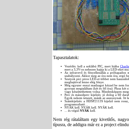
Tapasztalatok:
Vezérlés: kell a soklábú PIC, mert hiába
Charli
mert a 3,3V-os nehezen hajtja ki a LED-eket mul
Az infravevő és fényellenállás a próbapadon 
szabályozni. Akkor meg az óra nem óra, ergó 
Szutyok pici piros LED-et többet nem használok
meghajtóval lenne elég fénye.
Még egyszer ennyi madzagot kézzel be nem forra
gyorsan megtaláltam (két és fél óra). Plusz két 
vagy készíttethettem volna. Mindenképpen megé
Perc és másodperc kijelzés: jó dolog a 60 dar
Egyik nekem tetszett, másik az asszonynak. Itt leh
Számkijelzés: a HDSP2113S kijelző nem rossz,
programozható.
NYÁK kell. NYÁK kell. NYÁK kell.
... és végül
NYÁK
kell.
Nem rég rátaláltam egy kivetítős, nagyo
típusra, de addigra már ez a project elindu