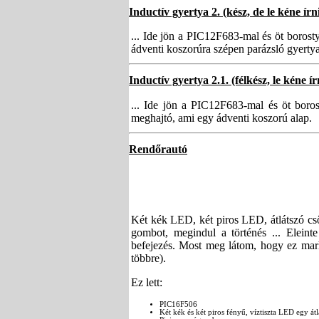
Inductív gyertya 2. (kész, de le kéne írn
... Ide jön a PIC12F683-mal és öt borosty
ádventi koszorúra szépen parázsló gyertya
Inductív gyertya 2.1. (félkész, le kéne ír
... Ide jön a PIC12F683-mal és öt boros
meghajtó, ami egy ádventi koszorú alap.
Rendőrautó
Két kék LED, két piros LED, átlátszó cs
gombot, megindul a történés ... Eleint
befejezés. Most meg látom, hogy ez m
többre).
Ez lett:
PIC16F506
Két kék és két piros fényű, víztiszta LED egy át