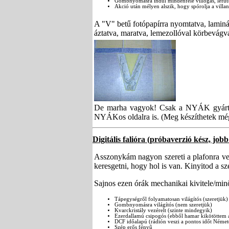
Gombnyomásra indul mindenféle villogás, lefut/fe
Akció után mélyen alszik, hogy spórolja a villan
A "V" betű fotópapírra nyomtatva, laminá
áztatva, maratva, lemezollóval körbevágv
De marha vagyok! Csak a NYÁK gyártásr
NYÁKos oldalra is. (Meg készíthetek még
Digitális falióra (próbaverzió kész, jobb
Asszonykám nagyon szereti a plafonra vetí
keresgetni, hogy hol is van. Kinyitod a sze
Sajnos ezen órák mechanikai kivitele/minős
Tápegységről folyamatosan világítós (szeretjük)
Gombnyomásra világítós (nem szeretjük)
Kvarckristály vezérelt (szinte mindegyik)
Ezerdallamú csipogós (ebből hamar kikötöttem a 
DCF időalapú (rádión veszi a pontos időt Németo
Szép erős fényű