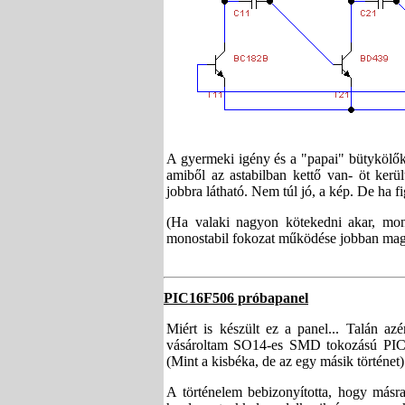
A gyermeki igény és a "papai" bütykölőked
amiből az astabilban kettő van- öt ker
jobbra látható. Nem túl jó, a kép. De ha f
(Ha valaki nagyon kötekedni akar, mond
monostabil fokozat működése jobban mag
PIC16F506 próbapanel
Miért is készült ez a panel... Talán az
vásároltam SO14-es SMD tokozású PIC16
(Mint a kisbéka, de az egy másik történe
A történelem bebizonyította, hogy másr