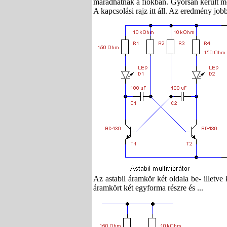
maradhatnak a fiókban. Gyorsan került mel
A kapcsolási rajz itt áll. Az eredmény jobb
Az astabil áramkör két oldala be- illetve
áramkört két egyforma részre és ...