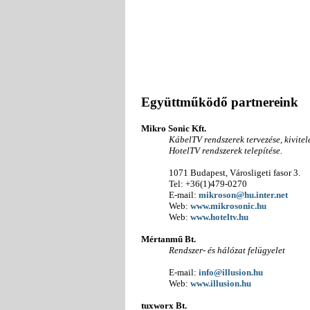
Együttműködő partnereink
Mikro Sonic Kft.
KábelTV rendszerek tervezése, kivitele
HotelTV rendszerek telepítése.
1071 Budapest, Városligeti fasor 3.
Tel: +36(1)479-0270
E-mail:
mikroson@hu.inter.net
Web:
www.mikrosonic.hu
Web:
www.hoteltv.hu
Mértanmű Bt.
Rendszer- és hálózat felügyelet
E-mail:
info@illusion.hu
Web:
www.illusion.hu
tuxworx Bt.