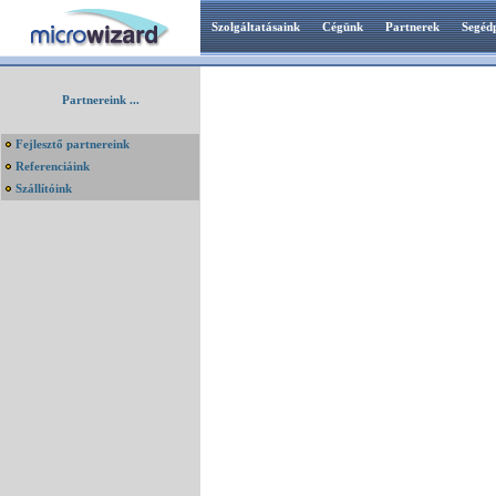
Szolgáltatásaink
Cégünk
Partnerek
Segéd
Partnereink ...
Fejlesztő partnereink
Referenciáink
Szállítóink