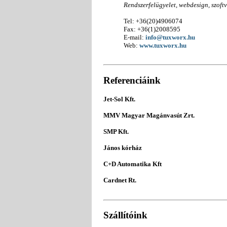
Rendszerfelügyelet, webdesign, szoftv
Tel: +36(20)4906074
Fax: +36(1)2008595
E-mail:
info@tuxworx.hu
Web:
www.tuxworx.hu
Referenciáink
Jet-Sol Kft.
MMV Magyar Magánvasút Zrt.
SMP Kft.
János kórház
C+D Automatika Kft
Cardnet Rt.
Szállítóink