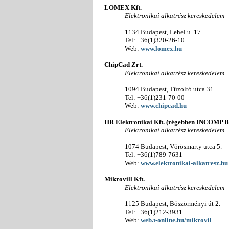
LOMEX Kft.
Elektronikai alkatrész kereskedelem
1134 Budapest, Lehel u. 17.
Tel: +36(1)320-26-10
Web:
www.lomex.hu
ChipCad Zrt.
Elektronikai alkatrész kereskedelem
1094 Budapest, Tűzoltó utca 31.
Tel: +36(1)231-70-00
Web:
www.chipcad.hu
HR Elektronikai Kft. (régebben INCOMP Bu
Elektronikai alkatrész kereskedelem
1074 Budapest, Vörösmarty utca 5.
Tel: +36(1)789-7631
Web:
www.elektronikai-alkatresz.hu
Mikrovill Kft.
Elektronikai alkatrész kereskedelem
1125 Budapest, Böszörményi út 2.
Tel: +36(1)212-3931
Web:
web.t-online.hu/mikrovil